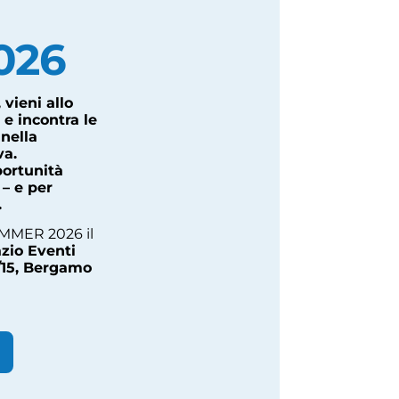
026
 vieni allo
e incontra le
nella
va.
portunità
 – e per
.
SUMMER 2026 il
zio Eventi
/15, Bergamo