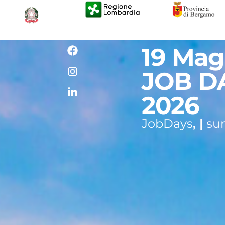
19 Mag
JOB D
E
2026
JobDays
, |
su