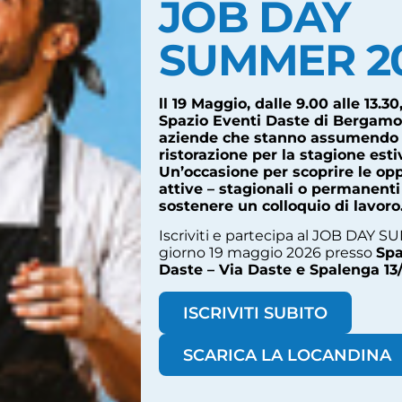
JOB DAY
SUMMER 2
ll 19 Maggio, dalle 9.00 alle 13.30,
Spazio Eventi Daste di Bergamo 
aziende che stanno assumendo 
ristorazione per la stagione esti
Un’occasione per scoprire le op
attive – stagionali o permanenti
sostenere un colloquio di lavoro
Iscriviti e partecipa al JOB DAY 
giorno 19 maggio 2026 presso
Spa
Daste – Via Daste e Spalenga 13
ISCRIVITI SUBITO
SCARICA LA LOCANDINA