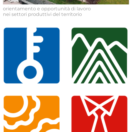
orientamento e opportunità di lavoro
nei settori produttivi del territorio