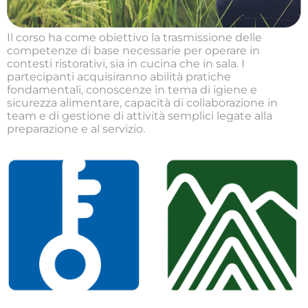
Il corso ha come obiettivo la trasmissione delle
competenze di base necessarie per operare in
contesti ristorativi, sia in cucina che in sala. I
partecipanti acquisiranno abilità pratiche
fondamentali, conoscenze in tema di igiene e
sicurezza alimentare, capacità di collaborazione in
team e di gestione di attività semplici legate alla
preparazione e al servizio.