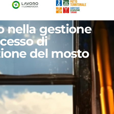
o nella gestione
cesso di
ione del mosto