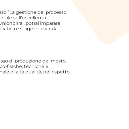
orso “La gestione del processo
ciale sull’eccellenza
nionbirrai, potrai imparare
pratica e stage in azienda.
cesso di produzione del mosto,
ico-fisiche, tecniche e
ale di alta qualità, nel rispetto
e:
zione della birra,