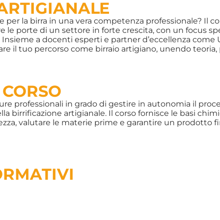
ARTIGIANALE
e per la birra in una vera competenza professionale? Il c
 le porte di un settore in forte crescita, con un focus spe
 Insieme a docenti esperti e partner d’eccellenza come U
are il tuo percorso come birraio artigiano, unendo teoria, 
L CORSO
ure professionali in grado di gestire in autonomia il pro
la birrificazione artigianale. Il corso fornisce le basi chim
ezza, valutare le materie prime e garantire un prodotto fin
ORMATIVI
tica per costruire competenze reali e spendibili nel settor
ica dei processi
 comprendere le trasformazioni della materia nella produ
himiche e i principi fisici coinvolti.