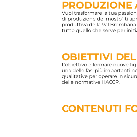
PRODUZIONE 
Vuoi trasformare la tua passion
di produzione del mosto” ti apre
produttiva della Val Brembana.
tutto quello che serve per inizi
OBIETTIVI DE
L’obiettivo è formare nuove fig
una delle fasi più importanti nel
qualitative per operare in sicur
delle normative HACCP.
CONTENUTI F
Il percorso alterna teoria e pra
Elementi di chimica e fis
Fondamenti essenziali per
approfondendo le reazioni c