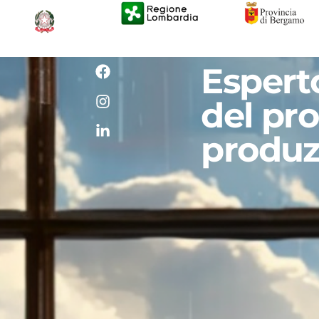
Espert
del pro
E
produz