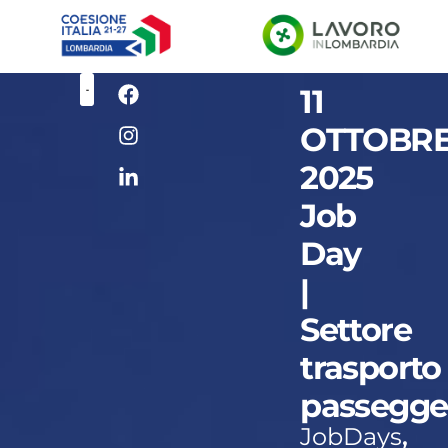
11
OTTOBR
2025
Job
Day
|
Settore
trasporto
passegge
JobDays
,