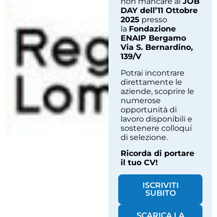
non mancare al
JOB
DAY dell’11 Ottobre
2025
presso
la
Fondazione
ENAIP Bergamo
Via S. Bernardino,
139/V
Potrai incontrare
direttamente le
aziende, scoprire le
numerose
opportunità di
lavoro disponibili e
sostenere colloqui
di selezione.
Ricorda di portare
il tuo CV!
ISCRIVITI
SUBITO
SCARICA LA