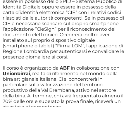
essere in possesso dello SPID – Sistema Pubblico di
Identità Digitale oppure essere in possesso della
carta d’identità elettronica “CIE” con i relativi codici
rilasciati dalle autorità competenti. Se in possesso di
CIE è necessario scaricare sul proprio smartphone
l’applicazione “CieSign” per il riconoscimento del
documento elettronico. Occorrerà inoltre aver
installato sul proprio dispositivo digitale
(smartphone o tablet) “Firma LOM”, l’applicazione di
Regione Lombardia per autenticarsi e convalidare le
presenze giornaliere ai corsi.
Il corso è organizzato da
ABF
in collaborazione con
Unionbirrai
, realtà di riferimento nel mondo della
birra artigianale italiana. Ci si concentrerà in
particolare sulla valorizzazione del territorio
produttivo della Val Brembana, attivo nel settore
della birra. Al termine, chi avrà frequentato almeno il
70% delle ore e superato la prova finale, riceverà un
attestato di competenza.
Per ulteriori informazioni contattare ABF San
Giovanni Bianco a
o
formazione.sangiovannibianco@abf.eu
telefonare al numero 0345.43811