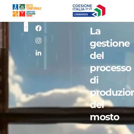
La
gestione
del
processo
di
produzio
del
mosto